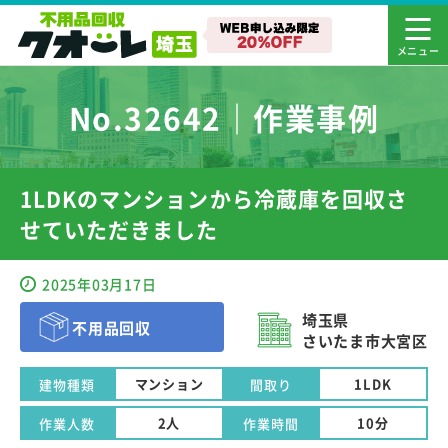
No.32642｜作業事例
1LDKのマンションから冷蔵庫を回収さ
せていただきました
2025年03月17日
埼玉県
不用品回収
さいたま市大宮区
マンション
1LDK
建物種類
間取り
2人
10分
作業人数
作業時間