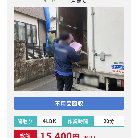
一戸建て
不用品回収
4LDK
20分
間取り
作業時間
15,400
円
総額
（税込）