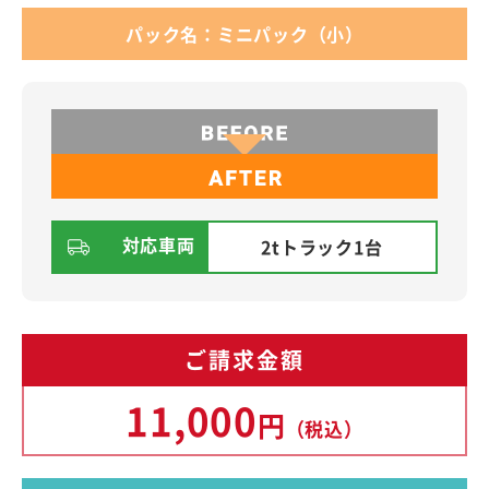
パック名：ミニパック（小）
対応車両
2tトラック1台
ご請求金額
11,000
円
（税込）