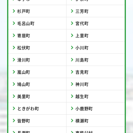
杉戸町
三芳町
毛呂山町
宮代町
寄居町
上里町
松伏町
小川町
滑川町
川島町
嵐山町
吉見町
鳩山町
神川町
美里町
越生町
ときがわ町
小鹿野町
皆野町
横瀬町
長瀞町
東秩父村