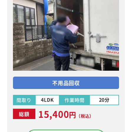
不用品回収
4LDK
20分
間取り
作業時間
15,400
円
総額
（税込）