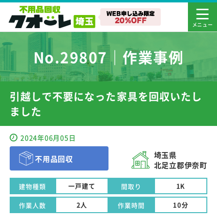
No.29807｜作業事例
引越しで不要になった家具を回収いたし
ました
2024年06月05日
埼玉県
不用品回収
北足立郡伊奈町
一戸建て
1K
建物種類
間取り
2人
10分
作業人数
作業時間