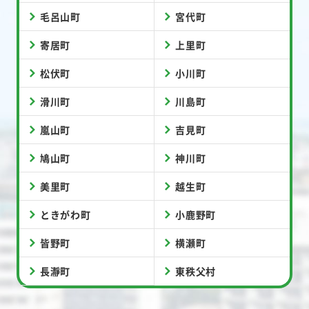
毛呂山町
宮代町
寄居町
上里町
松伏町
小川町
滑川町
川島町
嵐山町
吉見町
鳩山町
神川町
美里町
越生町
ときがわ町
小鹿野町
皆野町
横瀬町
長瀞町
東秩父村