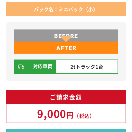
パック名：ミニパック（小）
対応車両
2tトラック1台
ご請求金額
9,000
円
（税込）