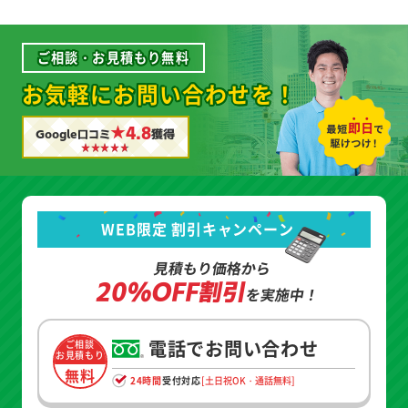
ご相談・お見積もり無料
お気軽にお問い合わせを！
★4.8
Google口コミ
獲得
WEB限定 割引キャンペーン
見積もり価格から
20%OFF割引
を実施中！
電話でお問い合わせ
ご相談
お見積もり
無料
24時間
受付対応
[土日祝OK・通話無料]