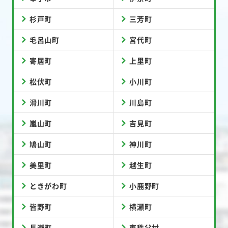
杉戸町
三芳町
毛呂山町
宮代町
寄居町
上里町
松伏町
小川町
滑川町
川島町
嵐山町
吉見町
鳩山町
神川町
美里町
越生町
ときがわ町
小鹿野町
皆野町
横瀬町
長瀞町
東秩父村