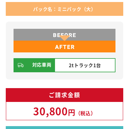
パック名：ミニパック（大）
対応車両
2tトラック1台
ご請求金額
30,800
円
（税込）