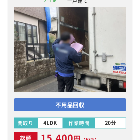
一戸建て
不用品回収
4LDK
20分
間取り
作業時間
15,400
円
総額
（税込）