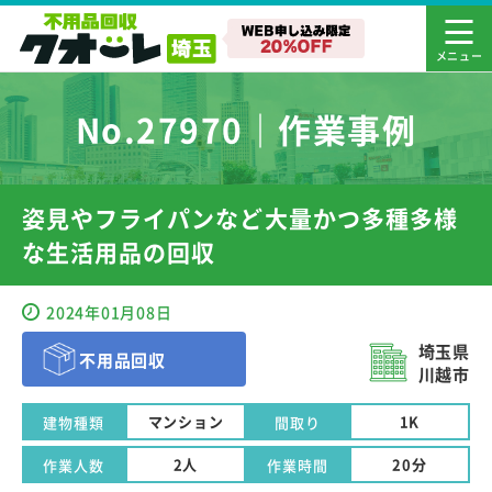
No.27970｜作業事例
姿見やフライパンなど大量かつ多種多様
な生活用品の回収
2024年01月08日
埼玉県
不用品回収
川越市
マンション
1K
建物種類
間取り
2人
20分
作業人数
作業時間